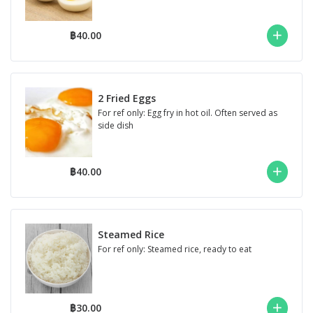
฿40.00
2 Fried Eggs
For ref only: Egg fry in hot oil. Often served as
side dish
฿40.00
Steamed Rice
For ref only: Steamed rice, ready to eat
฿30.00