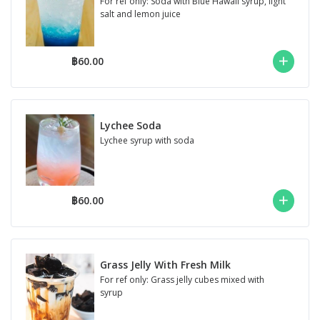
For ref only: Soda with Blue Hawaii syrup, light
salt and lemon juice
฿60.00
Lychee Soda
Lychee syrup with soda
฿60.00
Grass Jelly With Fresh Milk
For ref only: Grass jelly cubes mixed with
syrup