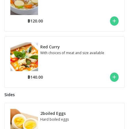
฿120.00
Red Curry
With choices of meat and size available
฿140.00
Sides
2boiled Eggs
Hard boiled eggs