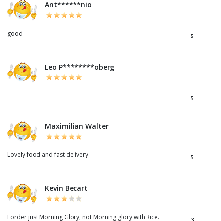
Ant******nio
good
5
Leo P********oberg
5
Maximilian Walter
Lovely food and fast delivery
5
Kevin Becart
I order just Morning Glory, not Morning glory with Rice.
3