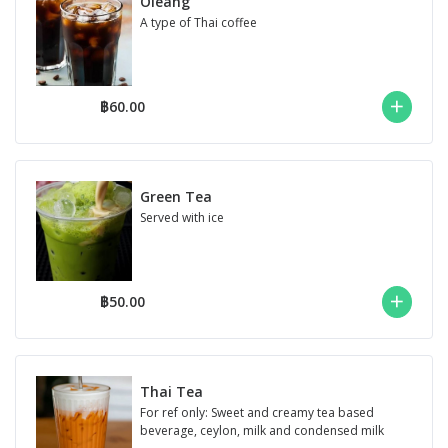
Oleang
A type of Thai coffee
฿60.00
Green Tea
Served with ice
฿50.00
Thai Tea
For ref only: Sweet and creamy tea based
beverage, ceylon, milk and condensed milk